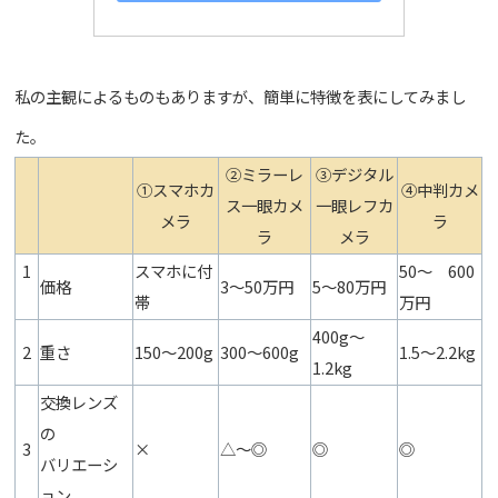
私の主観によるものもありますが、簡単に特徴を表にしてみまし
た。
②ミラーレ
③デジタル
①スマホカ
④中判カメ
ス一眼カメ
一眼レフカ
メラ
ラ
ラ
メラ
1
スマホに付
50〜 600
価格
3〜50万円
5〜80万円
帯
万円
400g〜
2
重さ
150〜200g
300〜600g
1.5〜2.2kg
1.2kg
交換レンズ
の
3
×
△〜◎
◎
◎
バリエーシ
ョン