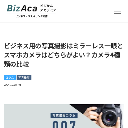
TOP
ビジネス用の写真撮影はミラーレス一眼と
お知らせ / コラム
スマホカメラはどちらがよい？カメラ4種
リスキリング研修一覧
類の比較
「撮トレ」撮影の法人研修
コラム
写真撮影
2024.10.18 Fri
「撮築 サツチク」ストロボ撮影環境構築サービス
株式会社ビジネスのかんさつ
ALTERNA CREATES
写真と広告事務所NoThrow