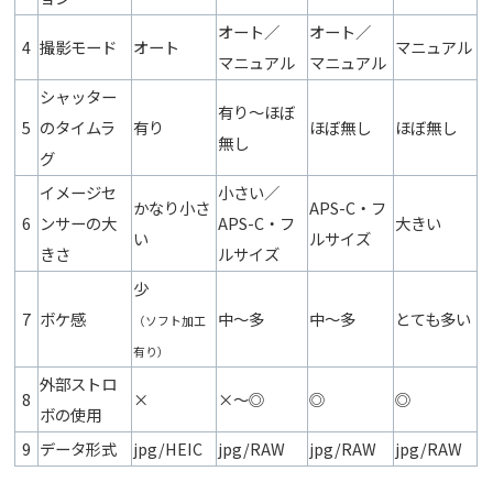
オート／
オート／
4
撮影モード
オート
マニュアル
マニュアル
マニュアル
シャッター
有り〜ほぼ
5
のタイムラ
有り
ほぼ無し
ほぼ無し
無し
グ
イメージセ
小さい／
かなり小さ
APS-C・フ
6
ンサーの大
APS-C・フ
大きい
い
ルサイズ
きさ
ルサイズ
少
7
ボケ感
中〜多
中〜多
とても多い
（ソフト加工
有り）
外部ストロ
8
×
×〜◎
◎
◎
ボの使用
9
データ形式
jpg/HEIC
jpg/RAW
jpg/RAW
jpg/RAW