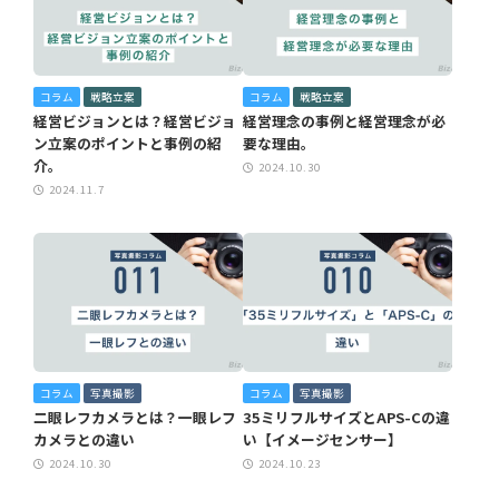
コラム
戦略立案
コラム
戦略立案
経営ビジョンとは？経営ビジョ
経営理念の事例と経営理念が必
ン立案のポイントと事例の紹
要な理由。
介。
2024.10.30
2024.11.7
コラム
写真撮影
コラム
写真撮影
二眼レフカメラとは？一眼レフ
35ミリフルサイズとAPS-Cの違
カメラとの違い
い【イメージセンサー】
2024.10.30
2024.10.23