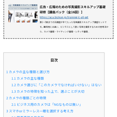
広告・広報のための写真撮影スキルアップ基礎
研修【講座パック（全16回）】
https://aca.bizkan.jp/training/c-all-set
第1〜5章までの16講座が全て入った写真撮影スキルアップ講座セットで
す。趣味用とは違い、ビジネスとして良い写真を撮影するための思考法か
ら、カメラ基礎・ライティング基礎・レタッチ基礎...
目次
1
カメラの主な種類と選び方
1.1
カメラの主な種類
1.2
カメラ選びに「このカメラでなければいけない」はない
1.3
カメラの特徴を知った上で、選ぶことが大切
2
カメラの種類ごとの特徴
2.1
ビジネス用のカメラは「NGなものは無い」
3
スマホorミラーレス一眼を選択する考え方