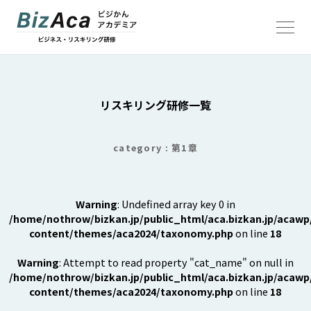
TOP
リスキリング研修一覧
お知らせ / コラム
リスキリング研修一覧
category : 第1章
「撮トレ」撮影の法人研修
Warning
: Undefined array key 0 in
「撮築 サツチク」ストロボ撮影環境構築サービス
/home/nothrow/bizkan.jp/public_html/aca.bizkan.jp/acawp
content/themes/aca2024/taxonomy.php
on line
18
株式会社ビジネスのかんさつ
Warning
: Attempt to read property "cat_name" on null in
ALTERNA CREATES
/home/nothrow/bizkan.jp/public_html/aca.bizkan.jp/acawp
content/themes/aca2024/taxonomy.php
on line
18
写真と広告事務所NoThrow