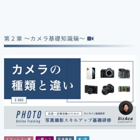
第２章 〜カメラ基礎知識編〜
ミラーレス一眼
一眼レフ
写真講座
第2章