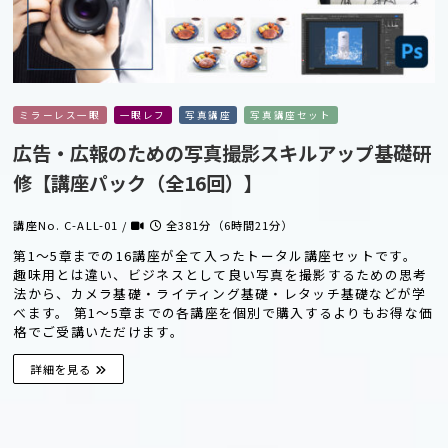
ミラーレス一眼
一眼レフ
写真講座
写真講座セット
広告・広報のための写真撮影スキルアップ基礎研
修【講座パック（全16回）】
講座No. C-ALL-01 /
全381分（6時間21分）
第1〜5章までの16講座が全て入ったトータル講座セットです。
趣味用とは違い、ビジネスとして良い写真を撮影するための思考
法から、カメラ基礎・ライティング基礎・レタッチ基礎などが学
べます。 第1〜5章までの各講座を個別で購入するよりもお得な価
格でご受講いただけます。
詳細を見る