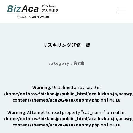
TOP
リスキリング研修一覧
お知らせ / コラム
リスキリング研修一覧
category : 第3章
「撮トレ」撮影の法人研修
Warning
: Undefined array key 0 in
「撮築 サツチク」ストロボ撮影環境構築サービス
/home/nothrow/bizkan.jp/public_html/aca.bizkan.jp/acawp
content/themes/aca2024/taxonomy.php
on line
18
株式会社ビジネスのかんさつ
Warning
: Attempt to read property "cat_name" on null in
ALTERNA CREATES
/home/nothrow/bizkan.jp/public_html/aca.bizkan.jp/acawp
content/themes/aca2024/taxonomy.php
on line
18
写真と広告事務所NoThrow